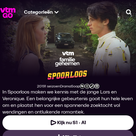
Categorieën
Zo
Familiegeheimen: 
2019
1 seizoen
Drama
Soap
Productiejaar
Genre
Genre
Leeftijdsclassificatie
In Spoorloos maken we kennis met de jonge Lars en
Veronique. Een belangrijke gebeurtenis gooit hun hele leven
om en plaatst hen voor een spannende zoektocht vol
wendingen en ontluikende romantiek.
Kijk nu S1 - A1