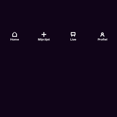
Home
Mijn lijst
Live
Profiel
Veelgestelde vragen
Contact
TV Gids
Doe mee
Nieuwsbrieven
Gebruiksvoorwaarden
Algemene voorwaarden VTM GO+
Algemene voorwaarden Streamz
Algemene voorwaarden Cinema