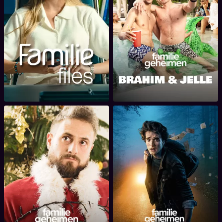
Familiegeheimen: Brahim
Familie Files
en Jelle: onbreekbare
vriendschap?
Familiegeheimen:
Familiegeheimen: Het
Gestrikt
Geheim van Raven