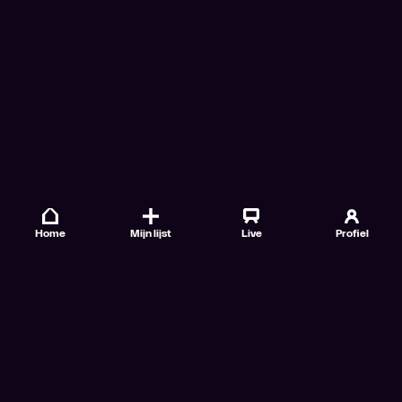
Home
Mijn lijst
Live
Profiel
Veelgestelde vragen
Contact
TV Gids
Doe mee
Nieuwsbrieven