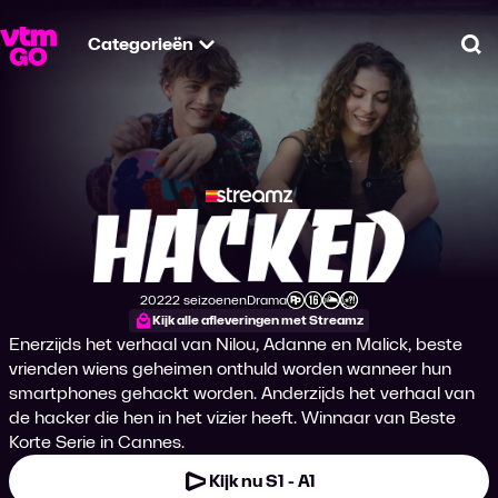
Categorieën
Zo
Hacked (2021)
2022
2 seizoenen
Drama
Productiejaar
Genre
Leeftijdsclassificatie
Kijk alle afleveringen met Streamz
Enerzijds het verhaal van Nilou, Adanne en Malick, beste
vrienden wiens geheimen onthuld worden wanneer hun
smartphones gehackt worden. Anderzijds het verhaal van
de hacker die hen in het vizier heeft. Winnaar van Beste
Korte Serie in Cannes.
Kijk nu S1 - A1