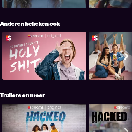
tot een chantagemidde.
Anderen bekeken ook
Holy Sh!t
Ex
Me
Trailers en meer