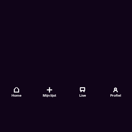
Home
Mijn lijst
Live
Profiel
Veelgestelde vragen
Contact