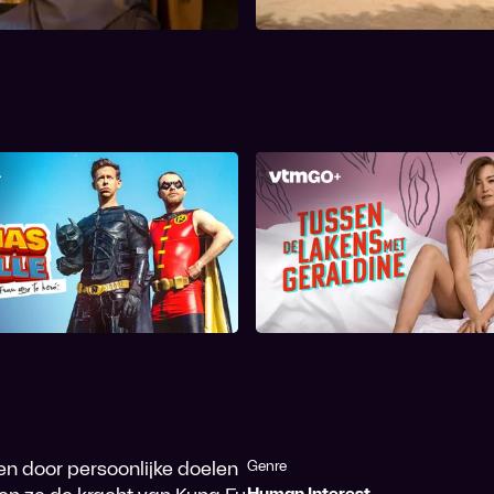
 nieu...
inspanningen tijdens een opd...
 en Jelle: from zero to
Tussen de lakens 
hero
Geraldine
en door persoonlijke doelen
Genre
Human Interest