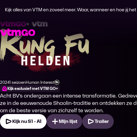
Kijk alles van VTM en zoveel meer. Waar, wanneer en hoe jij het wi
Kung Fu Helden
2024
1 seizoen
Human Interest
Productiejaar
Genre
Leeftijdsclassificatie
Kijk exclusief met VTM GO+
Acht BV's ondergaan een intense transformatie. Gedreve
ze in de eeuwenoude Shaolin-traditie en ontdekken ze d
om de beste versie van zichzelf te worden.
Kijk nu S1 - A1
Mijn lijst
Trailer