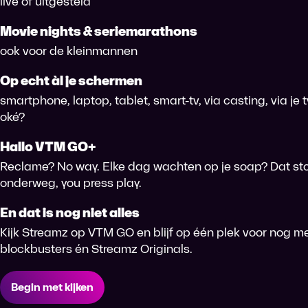
live of uitgesteld
Movie nights & seriemarathons
ook voor de kleinmannen
Op echt àl je schermen
smartphone, laptop, tablet, smart-tv, via casting, via je
oké?
Hallo VTM GO+
Reclame? No way. Elke dag wachten op je soap? Dat sto
onderweg, you press play.
En dat is nog niet alles
Kijk Streamz op VTM GO en blijf op één plek voor nog me
blockbusters én Streamz Originals.
Begin met kijken