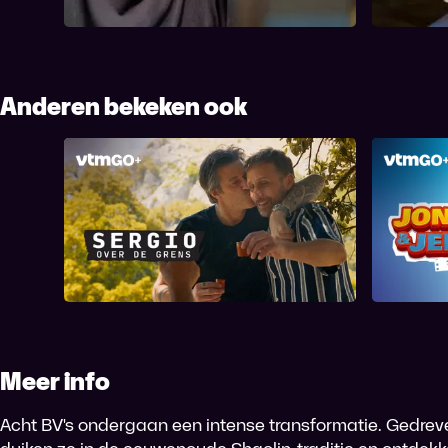
wijsheden beginnen ze aan een...
Master haar
Anderen bekeken ook
Jonas
Sergio Over De Grens
Meer info
Acht BV's ondergaan een intense transformatie. Gedrev