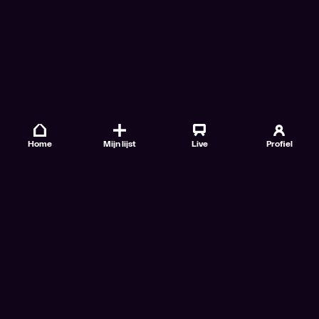
Home
Mijn lijst
Live
Profiel
Veelgestelde vragen
Contact
TV Gids
Doe mee
Nieuwsbrieven
Gebruiksvoorwaarden
Algemene voorwaarden VTM GO+