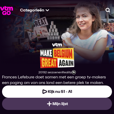
Categorieën
Zo
Make Belgium Grea
2019
2 seizoenen
Reality
Productiejaar
Genre
Leeftijdsclassificatie
Frances Lefebure doet samen met een groep tv-makers
een poging om van ons land een betere plek te maken.
Kijk nu S1 - A1
Mijn lijst