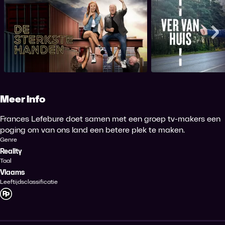
De Sterkste Handen
Ver va
Me
Meer info
Frances Lefebure doet samen met een groep tv-makers een
poging om van ons land een betere plek te maken.
Genre
Reality
Taal
Vlaams
Leeftijdsclassificatie