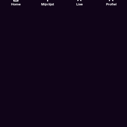
Home
Mijn lijst
Live
Profiel
Veelgestelde vragen
Contact
TV Gids
Doe mee
Nieuwsbrieven
Gebruiksvoorwaarden
Algemene voorwaarden VTM GO+
Algemene voorwaarden Streamz
Algemene voorwaarden Cinema
Privacybeleid
Cookiebeleid
Toegankelijkheidsverklaring