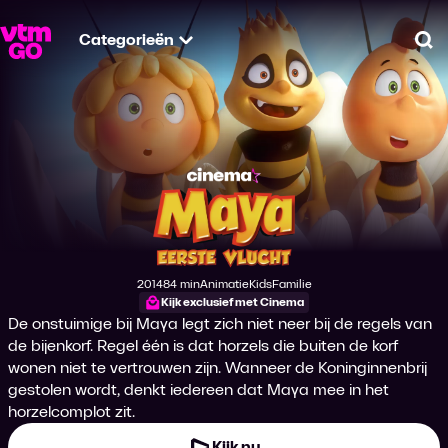
Categorieën
Zo
Maya: Eerste Vluch
2014
84 min
Animatie
Kids
Familie
Productiejaar
Tijdsduur
Genre
Genre
Genre
Kijk exclusief met Cinema
De onstuimige bij Maya legt zich niet neer bij de regels van
de bijenkorf. Regel één is dat horzels die buiten de korf
wonen niet te vertrouwen zijn. Wanneer de Koninginnenbrij
gestolen wordt, denkt iedereen dat Maya mee in het
horzelcomplot zit.
Kijk nu