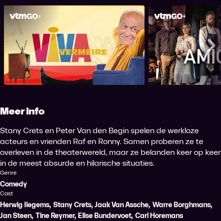
Viva Vermeire
Ami
Me
Meer info
Stany Crets en Peter Van den Begin spelen de werkloze
acteurs en vrienden Raf en Ronny. Samen proberen ze te
overleven in de theaterwereld, maar ze belanden keer op keer
in de meest absurde en hilarische situaties.
Genre
Comedy
Cast
Herwig Ilegems
,
Stany Crets
,
Jaak Van Assche
,
Warre Borghmans
,
Jan Steen
,
Tine Reymer
,
Elise Bundervoet
,
Carl Horemans