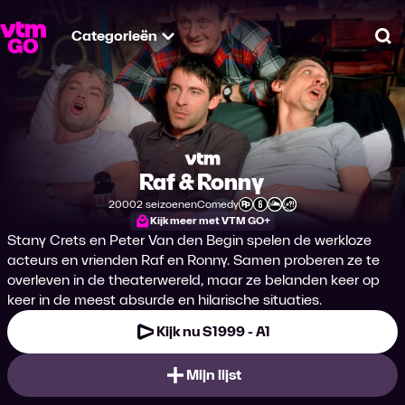
Categorieën
Zo
Raf & Ronny
2000
2 seizoenen
Comedy
Productiejaar
Genre
Leeftijdsclassificatie
Kijk meer met VTM GO+
Stany Crets en Peter Van den Begin spelen de werkloze
acteurs en vrienden Raf en Ronny. Samen proberen ze te
overleven in de theaterwereld, maar ze belanden keer op
keer in de meest absurde en hilarische situaties.
Kijk nu S1999 - A1
Mijn lijst