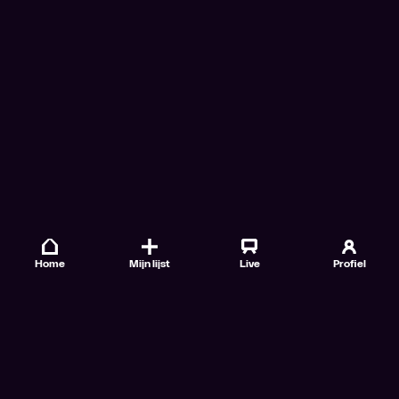
Home
Mijn lijst
Live
Profiel
Veelgestelde vragen
Contact
TV Gids
Doe mee