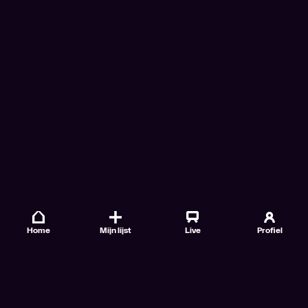
Home
Mijn lijst
Live
Profiel
Veelgestelde vragen
Contact