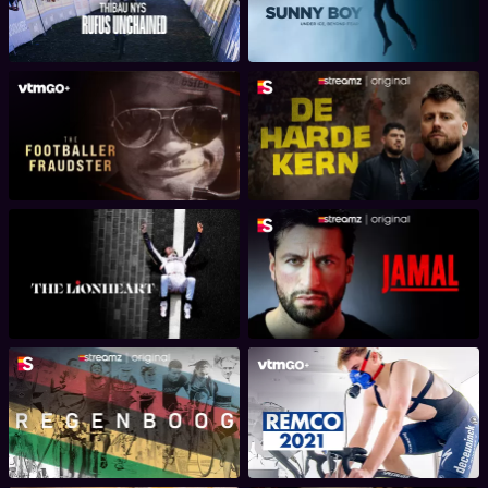
Unchained
VTM Docu: The Football
De Harde Kern
Fraudster
The Lionheart
Jamal
Regenboog
Remco 2021