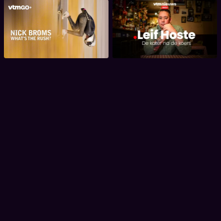
De downhill
Leif Hoste: De kater na de
skatekampioen
koers