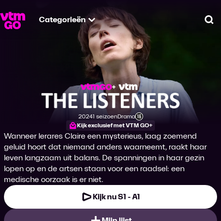
Categorieën
Zo
The Listeners
2024
1 seizoen
Drama
Productiejaar
Genre
Leeftijdsclassificatie
Kijk exclusief met VTM GO+
Wanneer lerares Claire een mysterieus, laag zoemend
geluid hoort dat niemand anders waarneemt, raakt haar
leven langzaam uit balans. De spanningen in haar gezin
lopen op en de artsen staan voor een raadsel: een
medische oorzaak is er niet.
Kijk nu S1 - A1
Mijn lijst