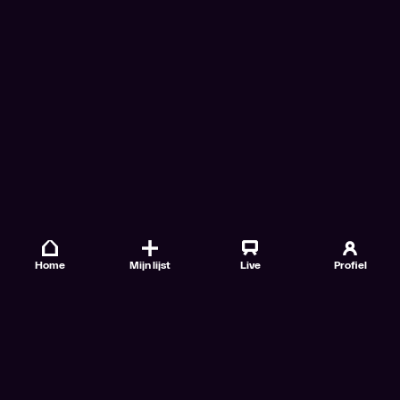
Home
Mijn lijst
Live
Profiel
Veelgestelde vragen
Contact
TV Gids
Doe mee