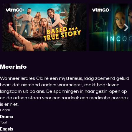
Based on a True Story
Inco
Me
Meer info
Wanneer lerares Claire een mysterieus, laag zoemend geluid
hoort dat niemand anders waarneemt, raakt haar leven
langzaam uit balans. De spanningen in haar gezin lopen op
en de artsen staan voor een raadsel: een medische oorzaak
is er niet.
Genre
Drama
Taal
Engels