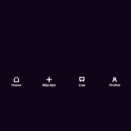
Home
Mijn lijst
Live
Profiel
Veelgestelde vragen
Contact
TV Gids
Doe mee