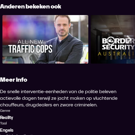
Anderen bekeken ook
All New Traffic Cops
Border Securi
Me
Meer info
De snelle interventie-eenheden van de politie beleven
actievolle dagen terwijl ze jacht maken op vluchtende
chauffeurs, drugdealers en zware criminelen.
Genre
Reality
Taal
Engels