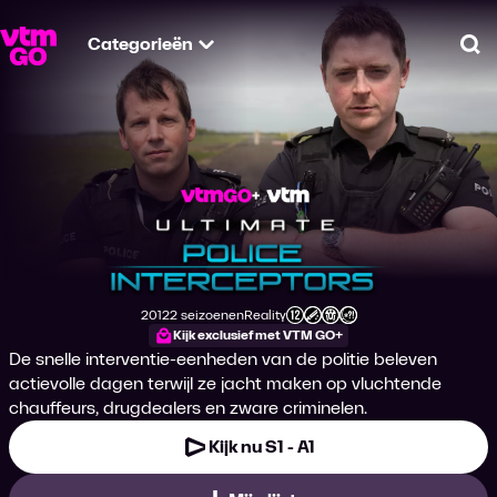
Categorieën
Zo
Ultimate Police Int
2012
2 seizoenen
Reality
Productiejaar
Genre
Leeftijdsclassificatie
Kijk exclusief met VTM GO+
De snelle interventie-eenheden van de politie beleven
actievolle dagen terwijl ze jacht maken op vluchtende
chauffeurs, drugdealers en zware criminelen.
Kijk nu S1 - A1