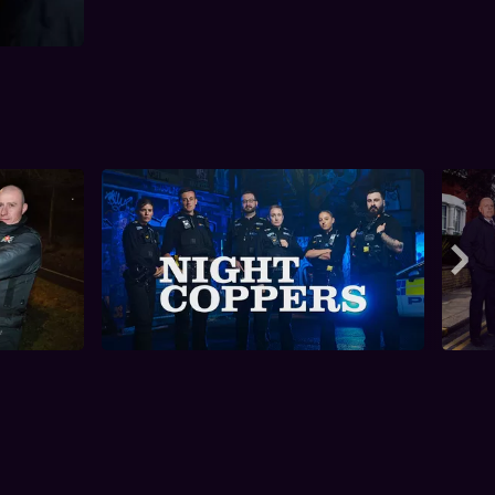
Cal
ceptors
Night Coppers
Mee