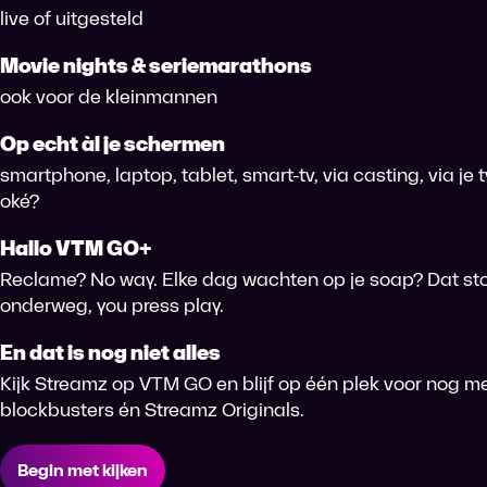
live of uitgesteld
Movie nights & seriemarathons
ook voor de kleinmannen
Op echt àl je schermen
smartphone, laptop, tablet, smart-tv, via casting, via je
oké?
Hallo VTM GO+
Reclame? No way. Elke dag wachten op je soap? Dat sto
onderweg, you press play.
En dat is nog niet alles
Kijk Streamz op VTM GO en blijf op één plek voor nog me
blockbusters én Streamz Originals.
Begin met kijken