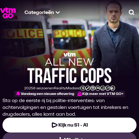
Categorieën
Zo
All New Traffic Cop
2025
8 seizoenen
Reality
Misdaad
Productiejaar
Genre
Genre
Leeftijdsclassificatie
Vandaag een nieuwe aflevering
Kijk meer met VTM GO+
Sta op de eerste rij bij politie-interventies: van
achtervolgingen en gestolen voertuigen tot inbrekers en
drugdealers, alles komt aan bod.
Kijk nu S1 - A1