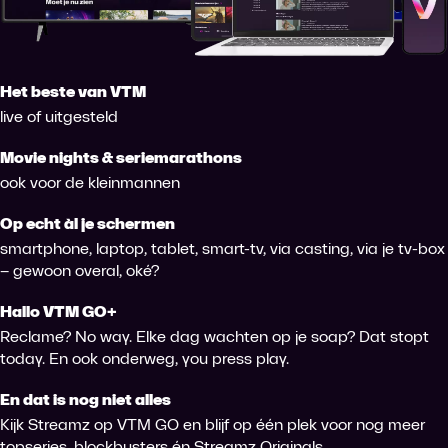
Het beste van VTM
live of uitgesteld
Movie nights & seriemarathons
ook voor de kleinmannen
Op echt àl je schermen
smartphone, laptop, tablet, smart-tv, via casting, via je tv-box
– gewoon overal, oké?
Hallo VTM GO+
Reclame? No way. Elke dag wachten op je soap? Dat stopt
today. En ook onderweg, you press play.
En dat is nog niet alles
Kijk Streamz op VTM GO en blijf op één plek voor nog meer
topseries, blockbusters én Streamz Originals.