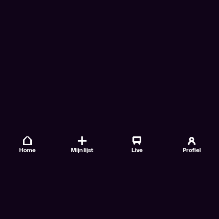
Home
Mijn lijst
Live
Profiel
Veelgestelde vragen
Contact
TV Gids