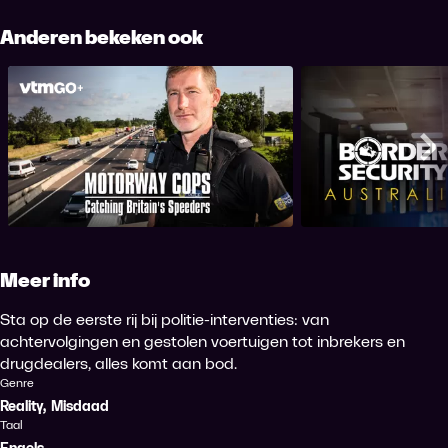
Anderen bekeken ook
Motorway Cops: Catching
Border Securi
Britain's Speeders
Me
Meer info
Sta op de eerste rij bij politie-interventies: van
achtervolgingen en gestolen voertuigen tot inbrekers en
drugdealers, alles komt aan bod.
Genre
Reality
,
Misdaad
Taal