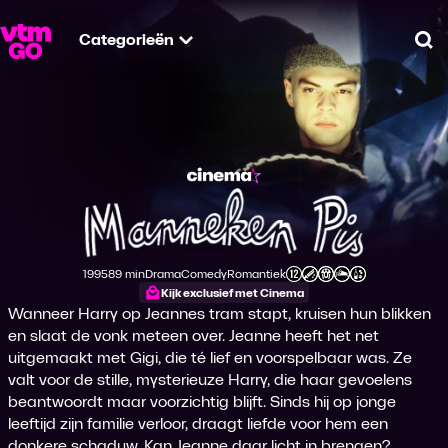
Categorieën
Zo
Manneken Pis
1995
89 min
Drama
Comedy
Romantiek
Productiejaar
Tijdsduur
Genre
Genre
Genre
Leeftijdsclassificatie
Kijk exclusief met Cinema
Wanneer Harry op Jeannes tram stapt, kruisen hun blikken
en slaat de vonk meteen over. Jeanne heeft het net
uitgemaakt met Gigi, die té lief en voorspelbaar was. Ze
valt voor de stille, mysterieuze Harry, die haar gevoelens
beantwoordt maar voorzichtig blijft. Sinds hij op jonge
leeftijd zijn familie verloor, draagt liefde voor hem een
donkere schaduw. Kan Jeanne daar licht in brengen?