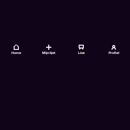
Home
Mijn lijst
Live
Profiel
Veelgestelde vragen
Contact
TV Gids
Doe mee
Nieuwsbrieven
Gebruiksvoorwaarden
Algemene voorwaarden VTM GO+
Algemene voorwaarden Streamz