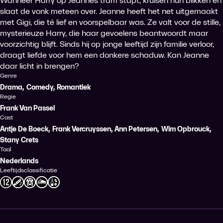
Wanneer Harry op Jeannes tram stapt, kruisen hun blikken en
slaat de vonk meteen over. Jeanne heeft het net uitgemaakt
met Gigi, die té lief en voorspelbaar was. Ze valt voor de stille,
mysterieuze Harry, die haar gevoelens beantwoordt maar
voorzichtig blijft. Sinds hij op jonge leeftijd zijn familie verloor,
draagt liefde voor hem een donkere schaduw. Kan Jeanne
daar licht in brengen?
Genre
Drama
,
Comedy
,
Romantiek
Regie
Frank Van Passel
Cast
Antje De Boeck
,
Frank Vercruyssen
,
Ann Petersen
,
Wim Opbrouck
,
Stany Crets
Taal
Nederlands
Leeftijdsclassificatie