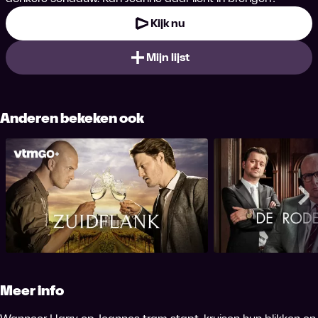
Kijk nu
Mijn lijst
Anderen bekeken ook
Zuidflank
De Rod
Me
Meer info