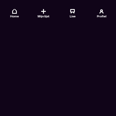
Home
Mijn lijst
Live
Profiel
Veelgestelde vragen
Contact
TV Gids
Doe mee
Nieuwsbrieven
Gebruiksvoorwaarden
Algemene voorwaarden VTM GO+
Algemene voorwaarden Streamz
Algemene voorwaarden Cinema
Privacybeleid
Cookiebeleid
Toegankelijkheidsverklaring