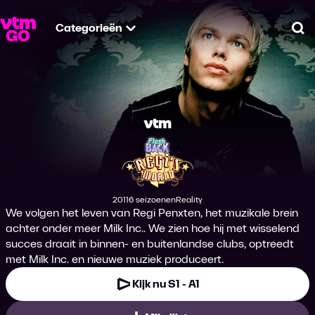
Categorieën
Zo
Regi's World
2011
6 seizoenen
Reality
Productiejaar
Genre
We volgen het leven van Regi Penxten, het muzikale brein
achter onder meer Milk Inc.. We zien hoe hij met wisselend
succes draait in binnen- en buitenlandse clubs, optreedt
met Milk Inc. en nieuwe muziek produceert.
Kijk nu S1 - A1