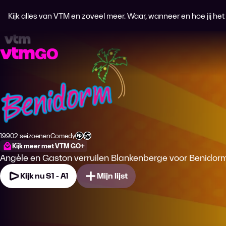
Kijk alles van VTM en zoveel meer. Waar, wanneer en hoe jij het wi
Benidorm
1990
2 seizoenen
Comedy
Productiejaar
Genre
Leeftijdsclassificatie
Kijk meer met VTM GO+
Angèle en Gaston verruilen Blankenberge voor Benidorm
Kijk nu S1 - A1
Mijn lijst