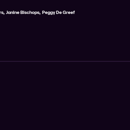
rs
,
Janine Bischops
,
Peggy De Greef