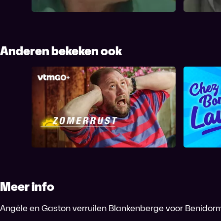
vakantiebestemming te kiezen.
Anderen bekeken ook
Zomerrust
C
Meer info
Angèle en Gaston verruilen Blankenberge voor Benidorm