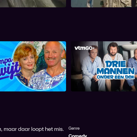
behulpzaam.
hez Bompa Lawijt
Drie Mannen Onder E
, maar daar loopt het mis.
Genre
Comedy