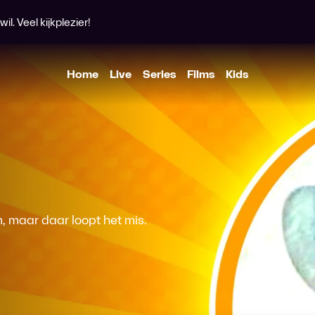
l. Veel kijkplezier!
Home
Live
Series
Films
Kids
, maar daar loopt het mis.