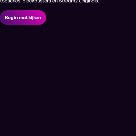
topseries, blockbusters én Streamz Originals.
Begin met kijken