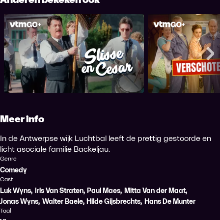
Slisse & Cesar
Verschot
Me
Meer info
In de Antwerpse wijk Luchtbal leeft de prettig gestoorde en
licht asociale familie Backeljau.
Genre
Comedy
Cast
Luk Wyns
,
Iris Van Straten
,
Paul Maes
,
Mitta Van der Maat
,
Jonas Wyns
,
Walter Baele
,
Hilde Gijsbrechts
,
Hans De Munter
Taal