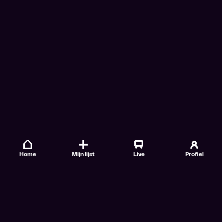
Home
Mijn lijst
Live
Profiel
Veelgestelde vragen
Contact
TV Gids