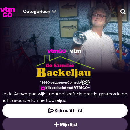
Categorieën
Zo
De Familie Backelja
1999
6 seizoenen
Comedy
Productiejaar
Genre
Leeftijdsclassificatie
Kijk exclusief met VTM GO+
In de Antwerpse wijk Luchtbal leeft de prettig gestoorde en
licht asociale familie Backeljau.
Kijk nu S1 - A1
Mijn lijst