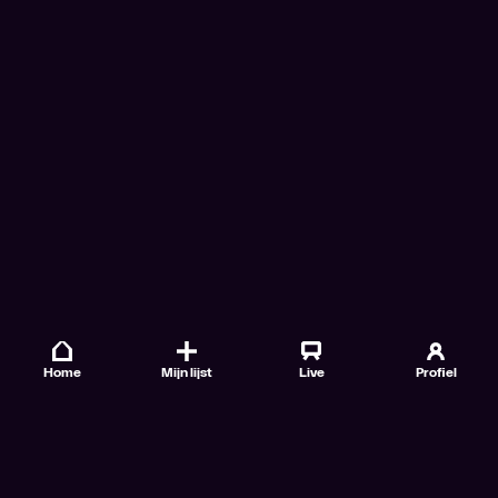
Home
Mijn lijst
Live
Profiel
Veelgestelde vragen
Contact