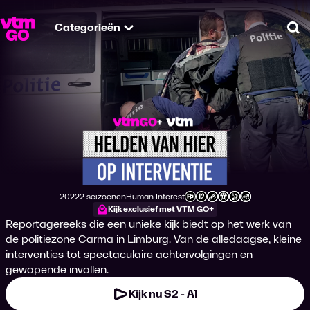
Categorieën
Zo
Helden van Hier: Op
2022
2 seizoenen
Human Interest
Productiejaar
Genre
Leeftijdsclassificatie
Kijk exclusief met VTM GO+
Reportagereeks die een unieke kijk biedt op het werk van
de politiezone Carma in Limburg. Van de alledaagse, kleine
interventies tot spectaculaire achtervolgingen en
gewapende invallen.
Kijk nu S2 - A1