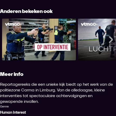
Anderen bekeken ook
Op Interventie
De Lucht
Me
Meer info
Reportagereeks die een unieke kijk biedt op het werk van de
politiezone Carma in Limburg. Van de alledaagse, kleine
interventies tot spectaculaire achtervolgingen en
gewapende invallen.
Genre
Human Interest