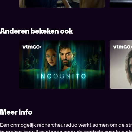
Anderen bekeken ook
Incognito
Meer info
Een onmogelijk rechercheursduo werkt samen om de str
te maken, terwijl ze steeds meer de controle over hun ei