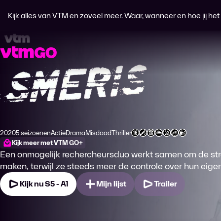
Kijk alles van VTM en zoveel meer. Waar, wanneer en hoe jij het wi
Smeris
2020
5 seizoenen
Actie
Drama
Misdaad
Thriller
Productiejaar
Genre
Genre
Genre
Genre
Leeftijdsclassificatie
Kijk meer met VTM GO+
Een onmogelijk rechercheursduo werkt samen om de stra
maken, terwijl ze steeds meer de controle over hun eigen
Kijk nu S5 - A1
Mijn lijst
Trailer