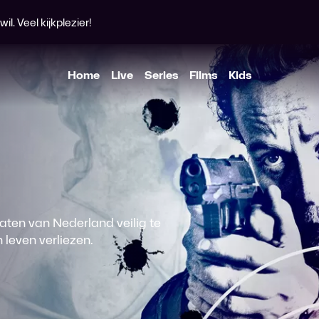
l. Veel kijkplezier!
Home
Live
Series
Films
Kids
ten van Nederland veilig te
 leven verliezen.