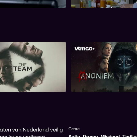
is?
The Team
Anoniem
aten van Nederland veilig
Genre
gen leven verliezen.
Actie
,
Drama
,
Misdaad
,
Thrille