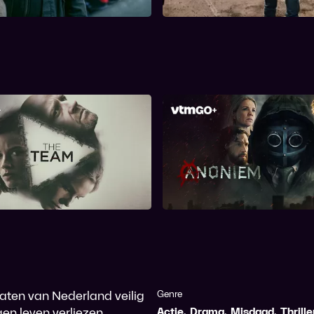
n.
gevolgen.
The Team
Anoniem
aten van Nederland veilig
Genre
gen leven verliezen.
Actie
,
Drama
,
Misdaad
,
Thrille