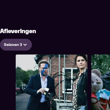
Afleveringen
Seizoen 3
1. Grensgevalletje
2. Gibt e
48 min
48 min
Tijdsduur
Tijdsduur
Het is inmiddels een jaar geleden sinds
Nu Theo ter
1. Grensgevalletje
2.
Theo spoorloos verdween. Willem woont
zaak rond
opnieuw in Tilburg, tot hij betrokken raakt
maakt zich
bij een zaak die internationale aandacht
partner. T
trekt en het rustige leven in Brabant
zijn underc
voorgoed op zijn kop zet.
beginnen h