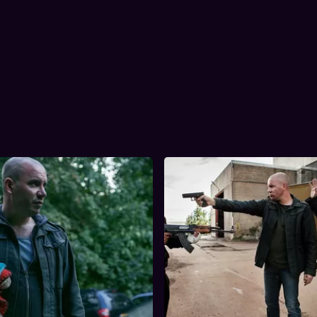
s Probleme?
3. God Only Knows
48 min
Tijdsduur
ug is, duikt hij fanatiek in de
Theo en Willem ontdekken een
 Gibt es Probleme?
3. God Only Kno
 de mensensmokkelaars. Willem
onverwachte connectie tussen
 echter grote zorgen om zijn
criminele families. Ze probere
heo draagt nog de gevolgen van
hun tegenstanders onder druk t
overtijd met zich mee en die
maar ontketenen onbedoeld e
un werk gevaarlijk te
bendeoorlog met levensgevaarl