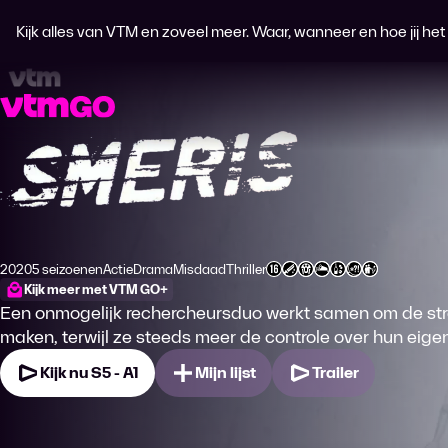
Kijk alles van VTM en zoveel meer. Waar, wanneer en hoe jij het wi
Smeris
2020
5 seizoenen
Actie
Drama
Misdaad
Thriller
Productiejaar
Genre
Genre
Genre
Genre
Leeftijdsclassificatie
Kijk meer met VTM GO+
Een onmogelijk rechercheursduo werkt samen om de stra
maken, terwijl ze steeds meer de controle over hun eigen
Kijk nu S5 - A1
Mijn lijst
Trailer