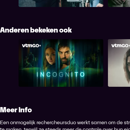
beïnvloede
Anderen bekeken ook
Incognito
Meer info
Een onmogelijk rechercheursduo werkt samen om de str
te maken, terwijl ze steeds meer de controle over hun ei