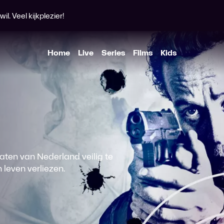
l. Veel kijkplezier!
Home
Live
Series
Films
Kids
ten van Nederland veilig te
 leven verliezen.