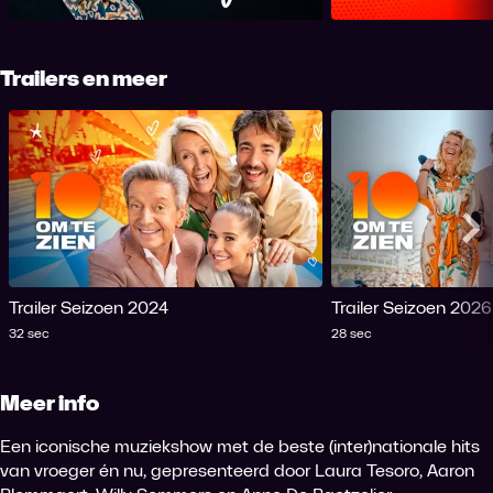
Trailers en meer
Me
Trailer Seizoen 2024
Trailer Seizoen 2026
Tijdsduur
Tijdsduur
32 sec
28 sec
Meer info
Een iconische muziekshow met de beste (inter)nationale hits
van vroeger én nu, gepresenteerd door Laura Tesoro, Aaron