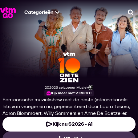
Categorieën
Zo
Tien Om Te Zien
2026
26 seizoenen
Muziek
Productiejaar
Genre
Leeftijdsclassificatie
Kijk meer met VTM GO+
Een iconische muziekshow met de beste (inter)nationale
hits van vroeger én nu, gepresenteerd door Laura Tesoro,
Aaron Blommaert, Willy Sommers en Anne De Baetzelier.
Kijk nu S2026 - A1