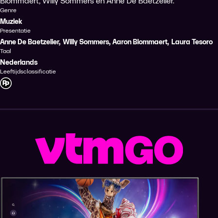
Blommaert, Willy Sommers en Anne De Baetzelier.
Genre
Muziek
Presentatie
Anne De Baetzelier
,
Willy Sommers
,
Aaron Blommaert
,
Laura Tesoro
Taal
Nederlands
Leeftijdsclassificatie