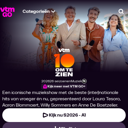
Categorieën
Zo
Tien Om Te Zien
2026
26 seizoenen
Muziek
Productiejaar
Genre
Leeftijdsclassificatie
Kijk meer met VTM GO+
Een iconische muziekshow met de beste (inter)nationale
hits van vroeger én nu, gepresenteerd door Laura Tesoro,
Aaron Blommaert, Willy Sommers en Anne De Baetzelier.
Kijk nu S2026 - A1