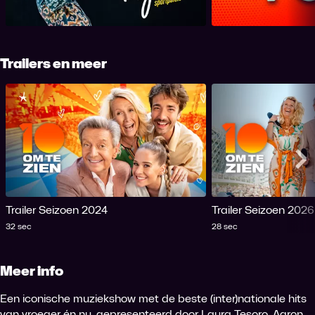
Trailers en meer
Me
Trailer Seizoen 2024
Trailer Seizoen 2026
Tijdsduur
Tijdsduur
32 sec
28 sec
Meer info
Een iconische muziekshow met de beste (inter)nationale hits
van vroeger én nu, gepresenteerd door Laura Tesoro, Aaron