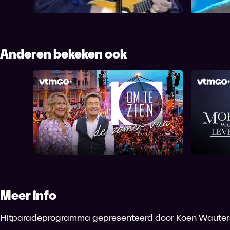
Anderen bekeken ook
Tien Om Te Zien: De Zomer van
Moede
Meer info
Hitparadeprogramma gepresenteerd door Koen Wauters