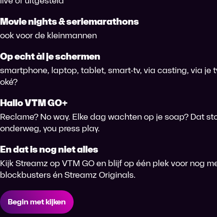
live of uitgesteld
Movie nights & seriemarathons
ook voor de kleinmannen
Op echt àl je schermen
smartphone, laptop, tablet, smart-tv, via casting, via je
oké?
Hallo VTM GO+
Reclame? No way. Elke dag wachten op je soap? Dat sto
onderweg, you press play.
En dat is nog niet alles
Kijk Streamz op VTM GO en blijf op één plek voor nog me
blockbusters én Streamz Originals.
Begin met kijken