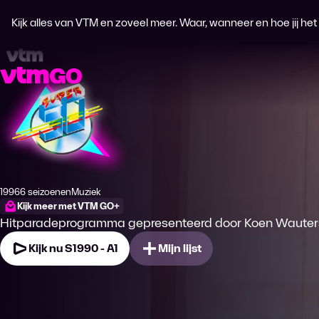
Kijk alles van VTM en zoveel meer. Waar, wanneer en hoe jij het wi
SUPER 50
1996
6 seizoenen
Muziek
Productiejaar
Genre
Kijk meer met VTM GO+
Hitparadeprogramma gepresenteerd door Koen Wauters
Kijk nu S1990 - A1
Mijn lijst