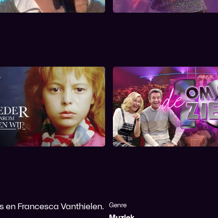
r Waarom Leven Wij?
De Tien Om Te Zi
 en Francesca Vanthielen.
Genre
Muziek