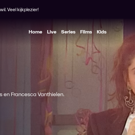
l. Veel kijkplezier!
Home
Live
Series
Films
Kids
 en Francesca Vanthielen.