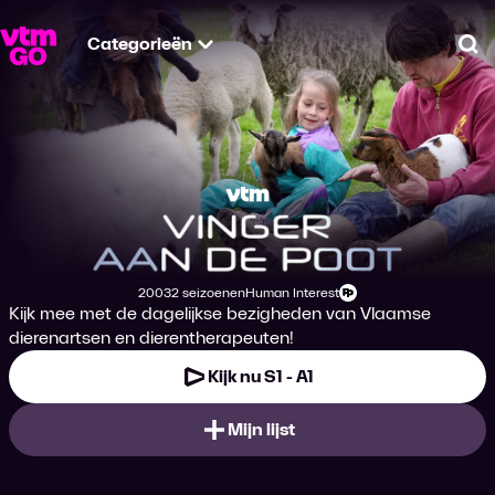
Categorieën
Zo
Vinger aan de Poot
2003
2 seizoenen
Human Interest
Productiejaar
Genre
Leeftijdsclassificatie
Kijk mee met de dagelijkse bezigheden van Vlaamse
dierenartsen en dierentherapeuten!
Kijk nu S1 - A1
Mijn lijst