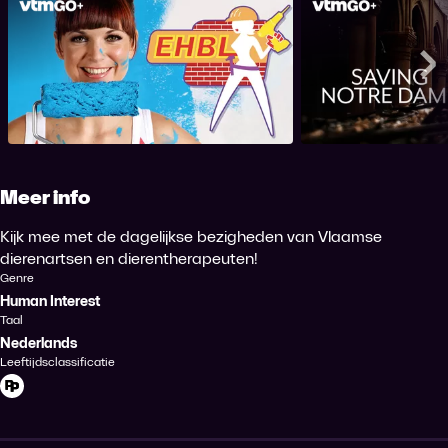
EHBL
Saving N
Me
Meer info
Kijk mee met de dagelijkse bezigheden van Vlaamse
dierenartsen en dierentherapeuten!
Genre
Human Interest
Taal
Nederlands
Leeftijdsclassificatie