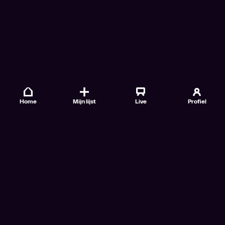
Home
Mijn lijst
Live
Profiel
Veelgestelde vragen
Contact
TV Gids
Doe mee
Nieuwsbrieven
Gebruiksvoorwaarden
Algemene voorwaarden VTM GO+