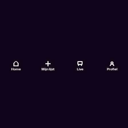
Home
Mijn lijst
Live
Profiel
Veelgestelde vragen
Contact
TV Gids
Doe mee
Nieuwsbrieven