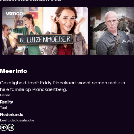
De Luizenmoeder
Vinger aa
Me
Meer info
Gezelligheid troef: Eddy Planckaert woont samen met zijn
hele familie op Planckaertberg.
Genre
Reality
Taal
Nederlands
Leeftijdsclassificatie