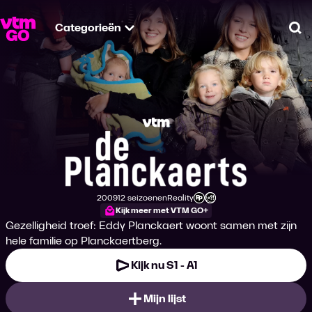
Categorieën
Zo
De Planckaerts
2009
12 seizoenen
Reality
Productiejaar
Genre
Leeftijdsclassificatie
Kijk meer met VTM GO+
Gezelligheid troef: Eddy Planckaert woont samen met zijn
hele familie op Planckaertberg.
Kijk nu S1 - A1
Mijn lijst