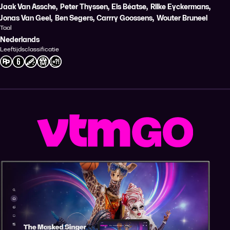
Jaak Van Assche
,
Peter Thyssen
,
Els Béatse
,
Rilke Eyckermans
,
Jonas Van Geel
,
Ben Segers
,
Carrry Goossens
,
Wouter Bruneel
Taal
Nederlands
Leeftijdsclassificatie