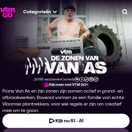
Categorieën
Zo
De Zonen van Van 
2019
5 seizoenen
Comedy
Productiejaar
Genre
Leeftijdsclassificatie
Kijk meer met VTM GO+
Frans Van As en zijn zonen zijn samen actief in grond- en
afbraakwerken. Bovenal vormen ze een familie van echte
Vlaamse plantrekkers, voor wie regels er zijn om creatief
mee om te gaan.
Kijk nu S1 - A1