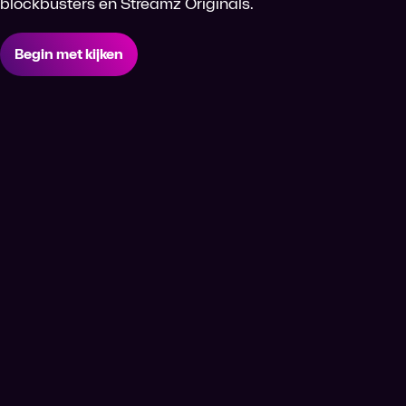
blockbusters én Streamz Originals.
Begin met kijken