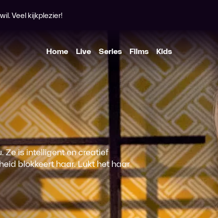
l. Veel kijkplezier!
Home
Live
Series
Films
Kids
Ze is intelligent en creatief
id blokkeert haar. Lukt het haar