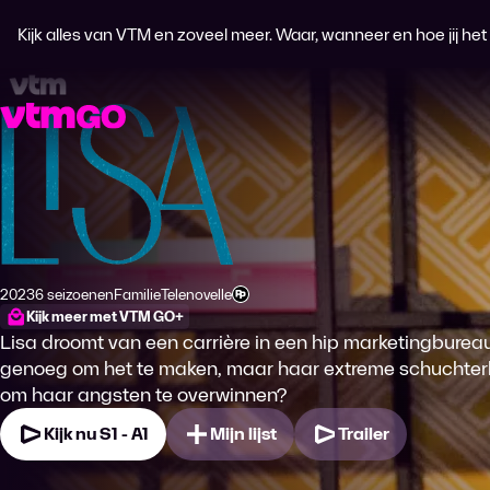
Kijk alles van VTM en zoveel meer. Waar, wanneer en hoe jij het wi
Lisa
2023
6 seizoenen
Familie
Telenovelle
Productiejaar
Genre
Genre
Leeftijdsclassificatie
Kijk meer met VTM GO+
Lisa droomt van een carrière in een hip marketingbureau. 
genoeg om het te maken, maar haar extreme schuchterhe
om haar angsten te overwinnen?
Kijk nu S1 - A1
Mijn lijst
Trailer