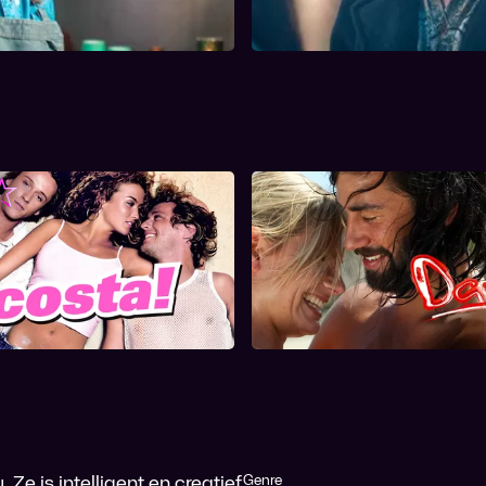
Costa!
David
Ze is intelligent en creatief
Genre