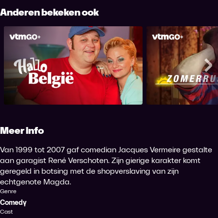
Anderen bekeken ook
Hallo België!
Zome
Me
Meer info
Van 1999 tot 2007 gaf comedian Jacques Vermeire gestalte
aan garagist René Verschoten. Zijn gierige karakter komt
geregeld in botsing met de shopverslaving van zijn
echtgenote Magda.
Genre
Comedy
Cast