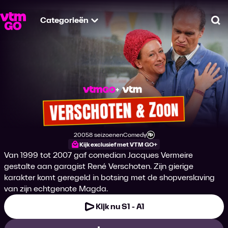
Categorieën
Zo
Verschoten & Zoon
2005
8 seizoenen
Comedy
Productiejaar
Genre
Leeftijdsclassificatie
Kijk exclusief met VTM GO+
Van 1999 tot 2007 gaf comedian Jacques Vermeire
gestalte aan garagist René Verschoten. Zijn gierige
karakter komt geregeld in botsing met de shopverslaving
van zijn echtgenote Magda.
Kijk nu S1 - A1