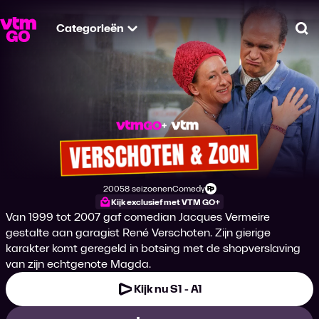
Categorieën
Zo
Verschoten & Zoon
2005
8 seizoenen
Comedy
Productiejaar
Genre
Leeftijdsclassificatie
Kijk exclusief met VTM GO+
Van 1999 tot 2007 gaf comedian Jacques Vermeire
gestalte aan garagist René Verschoten. Zijn gierige
karakter komt geregeld in botsing met de shopverslaving
van zijn echtgenote Magda.
Kijk nu S1 - A1