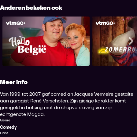
Anderen bekeken ook
Hallo België!
Zome
Me
Meer info
Van 1999 tot 2007 gaf comedian Jacques Vermeire gestalte
aan garagist René Verschoten. Zijn gierige karakter komt
geregeld in botsing met de shopverslaving van zijn
echtgenote Magda.
Genre
Comedy
Cast