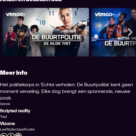
Echte Verhalen: 
De Buurtpolitie: De Klok Tikt
VI
Me
Meer info
Het politiekorps in 'Echte verhalen: De Buurtpolitie' kent geen
moment verveling. Elke dag brengt een spannende, nieuwe
zaak.
Genre
Scripted reality
Taal
Vlaams
Leeftijdsclassificatie