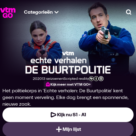
Categorieën
Zo
Echte Verhalen: De 
2020
13 seizoenen
Scripted reality
Productiejaar
Genre
Leeftijdsclassificatie
Kijk meer met VTM GO+
Het politiekorps in 'Echte verhalen: De Buurtpolitie' kent
geen moment verveling. Elke dag brengt een spannende,
nieuwe zaak.
Kijk nu S1 - A1
Mijn lijst