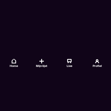
Home
Mijn lijst
Live
Profiel
Veelgestelde vragen
Contact
TV Gids
Doe mee
Nieuwsbrieven