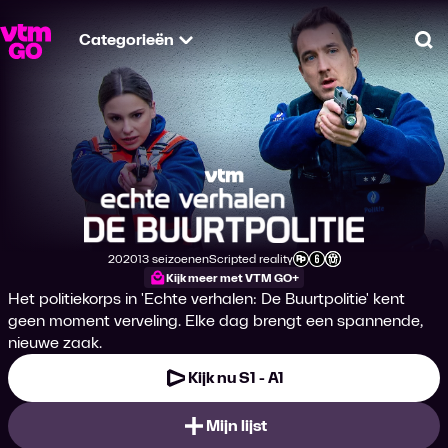
Categorieën
Zo
Echte Verhalen: De 
2020
13 seizoenen
Scripted reality
Productiejaar
Genre
Leeftijdsclassificatie
Kijk meer met VTM GO+
Het politiekorps in 'Echte verhalen: De Buurtpolitie' kent
geen moment verveling. Elke dag brengt een spannende,
nieuwe zaak.
Kijk nu S1 - A1
Mijn lijst