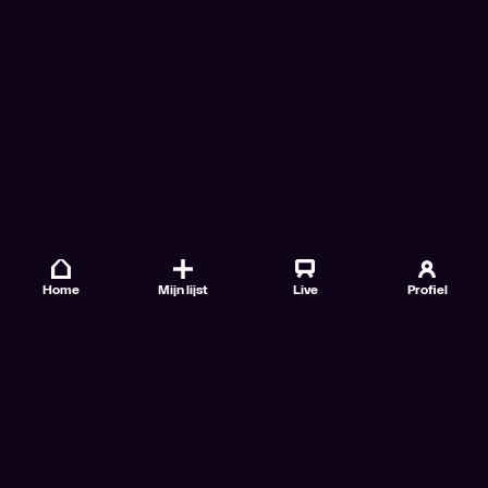
Home
Mijn lijst
Live
Profiel
Veelgestelde vragen
Contact
TV Gids
Doe mee
Nieuwsbrieven