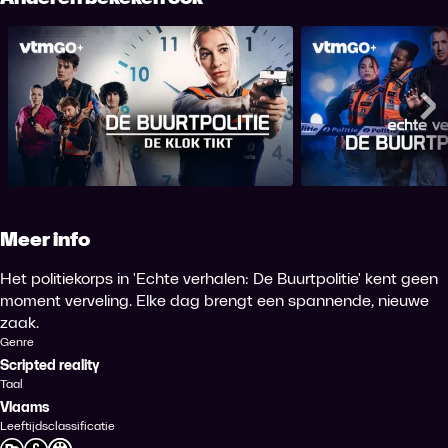
Echte Verhalen: 
De Buurtpolitie: De Klok Tikt
VI
Me
Meer info
Het politiekorps in 'Echte verhalen: De Buurtpolitie' kent geen
moment verveling. Elke dag brengt een spannende, nieuwe
zaak.
Genre
Scripted reality
Taal
Vlaams
Leeftijdsclassificatie