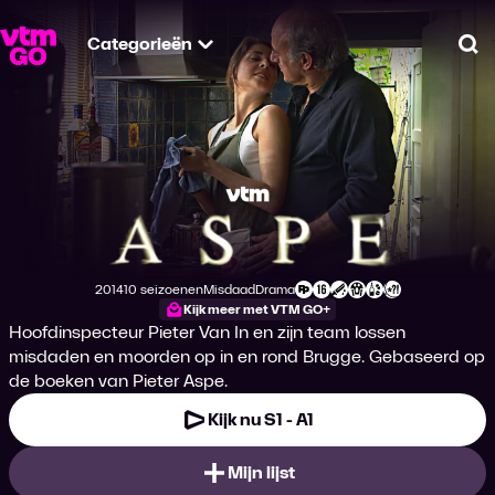
Categorieën
Zo
Aspe
2014
10 seizoenen
Misdaad
Drama
Productiejaar
Genre
Genre
Leeftijdsclassificatie
Kijk meer met VTM GO+
Hoofdinspecteur Pieter Van In en zijn team lossen
misdaden en moorden op in en rond Brugge. Gebaseerd op
de boeken van Pieter Aspe.
Kijk nu S1 - A1
Mijn lijst