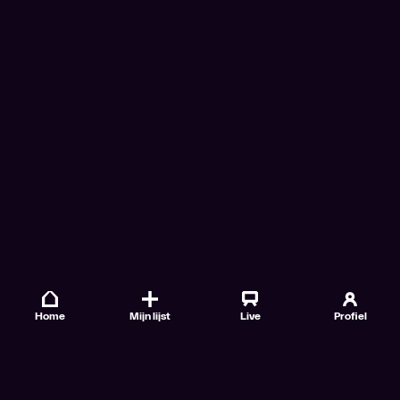
Home
Mijn lijst
Live
Profiel
Veelgestelde vragen