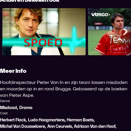
Spoed
Team Spirit
Me
Meer info
Hoofdinspecteur Pieter Van In en zijn team lossen misdaden
en moorden op in en rond Brugge. Gebaseerd op de boeken
van Pieter Aspe.
Genre
Misdaad
,
Drama
Cast
Herbert Flack
,
Ludo Hoogmartens
,
Herman Boets
,
Michel Van Dousselaere
,
Ann Ceurvels
,
Adriaan Van den Hoof
,