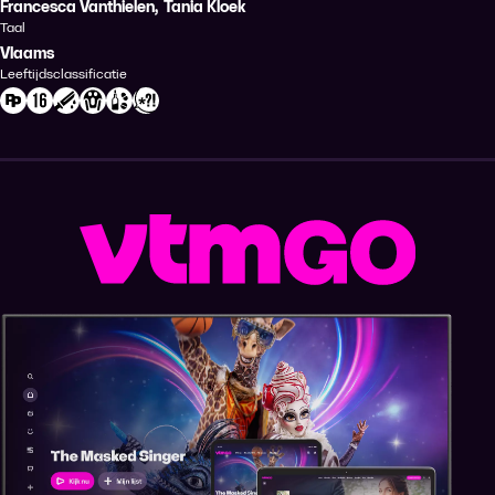
Francesca Vanthielen
,
Tania Kloek
Taal
Vlaams
Leeftijdsclassificatie