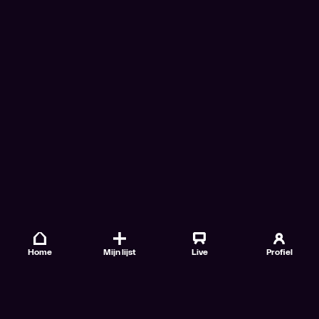
Home
Mijn lijst
Live
Profiel
Veelgestelde vragen