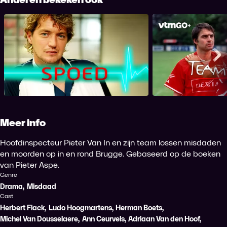
Spoed
Team Spirit
Me
Meer info
Hoofdinspecteur Pieter Van In en zijn team lossen misdaden
en moorden op in en rond Brugge. Gebaseerd op de boeken
van Pieter Aspe.
Genre
Drama
,
Misdaad
Cast
Herbert Flack
,
Ludo Hoogmartens
,
Herman Boets
,
Michel Van Dousselaere
,
Ann Ceurvels
,
Adriaan Van den Hoof
,