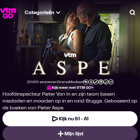
Categorieën
Zo
Aspe
2014
10 seizoenen
Drama
Misdaad
Productiejaar
Genre
Genre
Leeftijdsclassificatie
Kijk meer met VTM GO+
Hoofdinspecteur Pieter Van In en zijn team lossen
misdaden en moorden op in en rond Brugge. Gebaseerd op
de boeken van Pieter Aspe.
Kijk nu S1 - A1
Mijn lijst