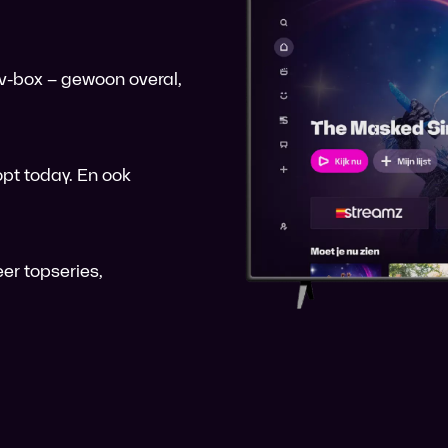
 tv-box – gewoon overal,
pt today. En ook
er topseries,