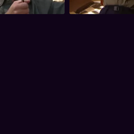
ricri besluit hem te
Leuven gestudeerd heeft, en m
n. Wanne...
Tessa Certijn. ...