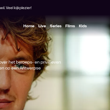
l. Veel kijkplezier!
Home
Live
Series
Films
Kids
over het beroeps- en privéleven
ten op een Antwerpse