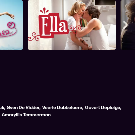
Ella
Mee
ck
,
Sven De Ridder
,
Veerle Dobbelaere
,
Govert Deploige
,
,
Amaryllis Temmerman