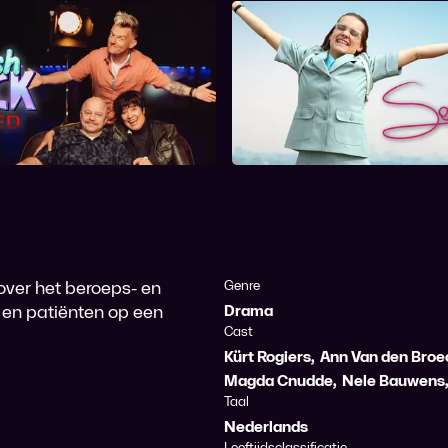
lashback: Spoed
Sara
over het beroeps- en
Genre
 en patiënten op een
Drama
Cast
Kürt Rogiers
,
Ann Van den Broe
Magda Cnudde
,
Nele Bauwens
Taal
Nederlands
Leeftijdsclassificatie