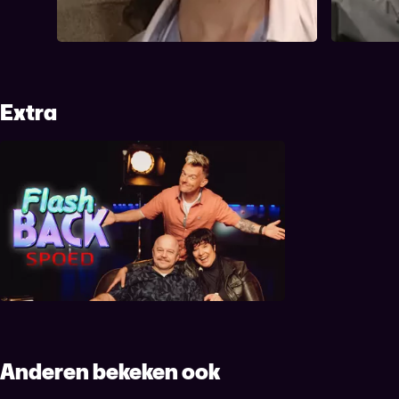
onaangename manier verrast wordt.
beginnen. C
Ondertussen bet...
vergezelle
Extra
Flashback: Spoed
Anderen bekeken ook