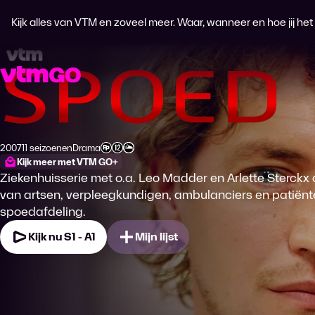
Kijk alles van VTM en zoveel meer. Waar, wanneer en hoe jij het wi
Spoed
2007
11 seizoenen
Drama
Productiejaar
Genre
Leeftijdsclassificatie
Kijk meer met VTM GO+
Ziekenhuisserie met o.a. Leo Madder en Arlette Sterckx 
van artsen, verpleegkundigen, ambulanciers en patiën
spoedafdeling.
Kijk nu S1 - A1
Mijn lijst