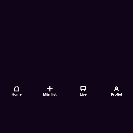
Home
Mijn lijst
Live
Profiel
Veelgestelde vragen
Contact
TV Gids