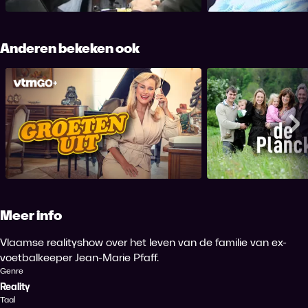
o...
Anderen bekeken ook
Groeten uit
De Plan
Me
Meer info
Vlaamse realityshow over het leven van de familie van ex-
voetbalkeeper Jean-Marie Pfaff.
Genre
Reality
Taal