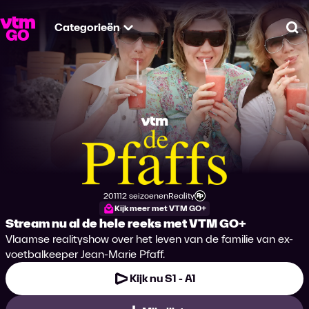
Categorieën
Zo
De Pfaffs
2011
12 seizoenen
Reality
Productiejaar
Genre
Leeftijdsclassificatie
Kijk meer met VTM GO+
Stream nu al de hele reeks met VTM GO+
Vlaamse realityshow over het leven van de familie van ex-
voetbalkeeper Jean-Marie Pfaff.
Kijk nu S1 - A1