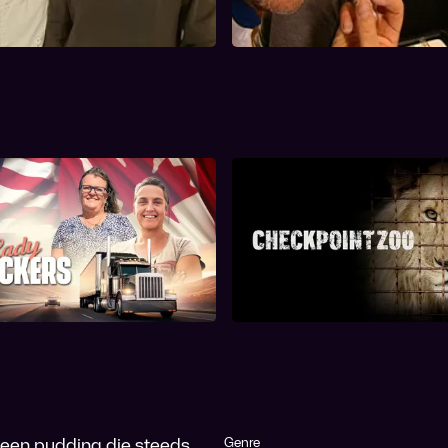
Lady Truckers
Checkpoint Zo
f een pudding die steeds
Genre