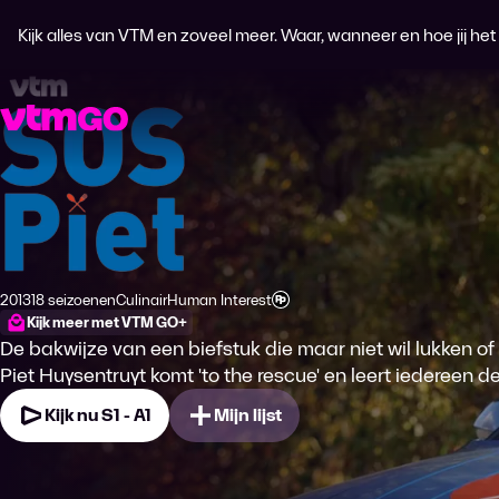
Kijk alles van VTM en zoveel meer. Waar, wanneer en hoe jij het wi
SOS Piet
2013
18 seizoenen
Culinair
Human Interest
Productiejaar
Genre
Genre
Leeftijdsclassificatie
Kijk meer met VTM GO+
De bakwijze van een biefstuk die maar niet wil lukken of
Piet Huysentruyt komt 'to the rescue' en leert iedereen 
Kijk nu S1 - A1
Mijn lijst