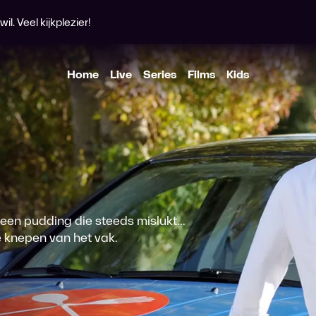
l. Veel kijkplezier!
Home
Live
Series
Films
Kids
 een pudding die steeds mislukt...
de knepen van het vak.