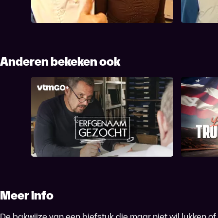
Anderen bekeken ook
Erfgenaam Gezocht
Meer info
De bakwijze van een biefstuk die maar niet wil lukken o