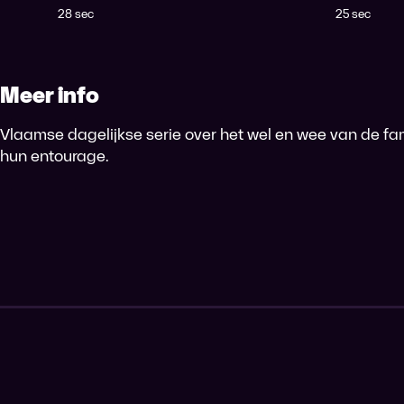
Tijdsduur
Tijdsduur
28 sec
25 sec
Meer info
Vlaamse dagelijkse serie over het wel en wee van de fa
hun entourage.