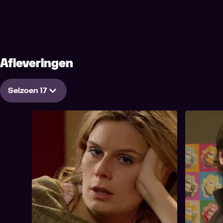
Afleveringen
Seizoen 17
257. Aflevering 257
256. Afle
74 min
30 min
Tijdsduur
Tijdsduur
In de Ardennen ontdekken de jongeren
Maarten mo
257. Aflevering 257
2
een drugslab en ze moeten vluchten voor
verband me
de drugsbende. Ze verdelen zich in
meteen daar
groepjes, maar dat blijkt geen goed plan.
vrienden n
Door een uitspraak van Louise besluiten
aankomst bl
Trudy en Mario een punt te zetten achter
niet goed 