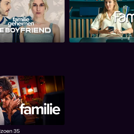
iliegeheimen: The
Familie Files
Boyfriend
eizoen 35