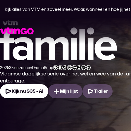
Kijk alles van VTM en zoveel meer. Waar, wanneer en hoe jij het wi
Familie
2025
35 seizoenen
Drama
Soap
Productiejaar
Genre
Genre
Leeftijdsclassificatie
Vlaamse dagelijkse serie over het wel en wee van de fa
entourage.
Kijk nu S35 - A1
Mijn lijst
Trailer