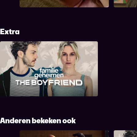
hun verhouding....
Marie-Rose
Extra
Familiegeheimen: The Boyfriend
Anderen bekeken ook