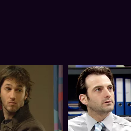
vering 256
255. Aflevering 255
31 min
Tijdsduur
et naar de schooldirecteur in
Yasmine is nog altijd kwaad omd
56. Aflevering 256
255. Aflevering 2
t zijn praktijkexamen en
haar verleden heeft zitten rom
na vertrekt hij met zijn
Mario neemt terug afstand van
aar de Ardennen. Bij hun
en dat zint haar niet. Bart gaat
ijkt dat Evy het vakantiehuisje
aan het werk om Peter uit de n
heeft geboekt. Veronique en
helpen. Miel raakt in de war op s