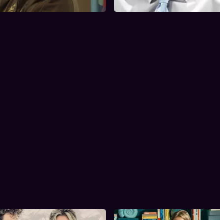
 bespreken de...
begaat ...