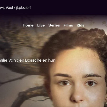
l. Veel kijkplezier!
Home
Live
Series
Films
Kids
milie Van den Bossche en hun