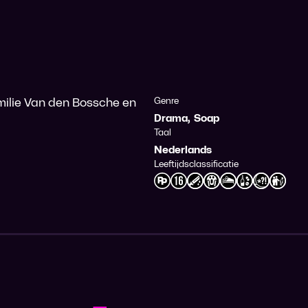
milie Van den Bossche en
Genre
Drama
,
Soap
Taal
Nederlands
Leeftijdsclassificatie