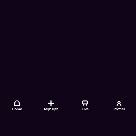
Home
Mijn lijst
Live
Profiel
Veelgestelde vragen