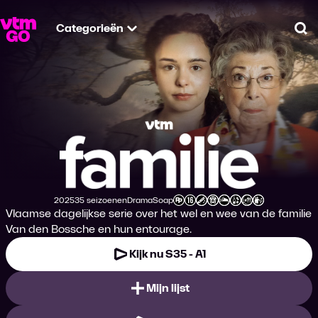
Categorieën
Zo
Familie
2025
35 seizoenen
Drama
Soap
Productiejaar
Genre
Genre
Leeftijdsclassificatie
Vlaamse dagelijkse serie over het wel en wee van de familie
Van den Bossche en hun entourage.
Kijk nu S35 - A1
Mijn lijst