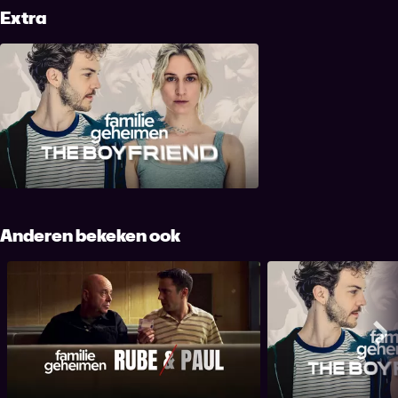
Extra
Familiegeheimen: The Boyfriend
Anderen bekeken ook
Familiegeheimen: Rube en Paul
Familiegeheimen
Me